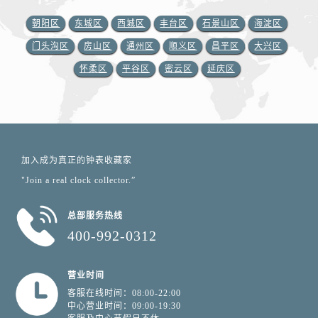
朝阳区
东城区
西城区
丰台区
石景山区
海淀区
门头沟区
房山区
通州区
顺义区
昌平区
大兴区
怀柔区
平谷区
密云区
延庆区
加入成为真正的钟表收藏家
"Join a real clock collector.”
总部服务热线
400-992-0312
营业时间
客服在线时间：08:00-22:00
中心营业时间：09:00-19:30