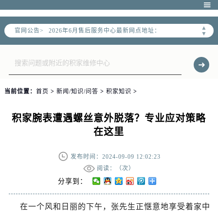

2026年6月北京市官方售后客户服务热线：
2026年6月售后服务中心最新网点地址：
▲
官网公告>
▼
北京市东城区东长安街1号东方广场写字楼W3座6层602室（需提前预约）
北京市朝阳区建国门外大街甲6号华熙国际中心写字楼D座11层1102室（需提前预约）
北京市朝阳区建国门外大街甲6号华熙国际中心D座11层1102室售后服务中心（需提前预约）
北京市东城区东长安街1号王府井东方广场W3座6层602室售后服务中心（需提前预约）
当前位置：
首页
>
新闻/知识/问答
>
积家知识
>
节假日正常营业！
积家腕表遭遇螺丝意外脱落？专业应对策略
在这里
发布时间：2024-09-09 12:02:23
阅读：（
次）
分享到：
在一个风和日丽的下午，张先生正惬意地享受着家中