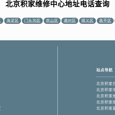
北京积家维修中心地址电话查询
区
海淀区
门头沟区
房山区
通州区
顺义区
昌平区
站点导航
北京积家
北京积家
北京积家
北京积家
2
北京积家