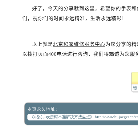
好了，今天的分享就到这里，希望你的手表和
们，祝你们的时间永远精准，生活永远精彩！
以上就是
北京积家维修服务中心
为您分享的精
以拨打页面400电话进行咨询，我们将竭诚为您服
赞
本页永久地址：