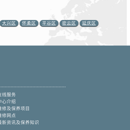
大兴区
怀柔区
平谷区
密云区
延庆区
在线服务
中心介绍
维修及保养项目
维修网点
最新资讯及保养知识