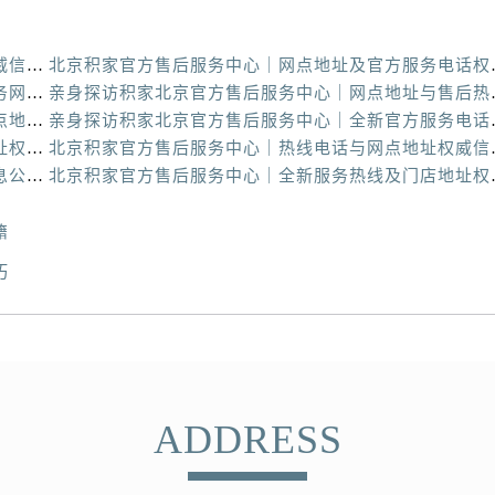
北京积家官方售后服务中心｜完整网点地址与热线权威信息公示（2026年6月最新）
北京积家官方售后服务
亲身探访积家北京官方售后服务中心｜官方电话及服务网点地址（2026年6月最新）
亲身探访积家北京官
亲身探访积家北京官方售后服务中心｜热线电话与网点地址（2026年6月最新）
亲身探访积家北京官方
北京积家官方售后服务中心｜全新官方服务电话与地址权威信息公示（2026年6月最新）
北京积家官方售后服务
北京积家官方售后服务中心｜网点地址及热线权威信息公示（2026年6月最新）
北京积家官方售后服务
籍
巧
ADDRESS