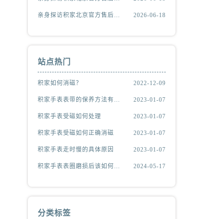
亲身探访积家北京官方售后服务中心｜全新官方服务电话与地址（2026年6月最新）
2026-06-18
站点热门
积家如何消磁？
2022-12-09
积家手表表带的保养方法有哪些？
2023-01-07
积家手表受磁如何处理
2023-01-07
积家手表受磁如何正确消磁
2023-01-07
积家手表走时慢的具体原因
2023-01-07
积家手表表圈磨损后该如何处理？
2024-05-17
分类标签