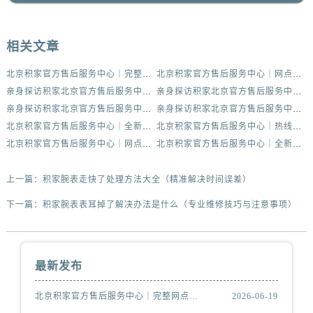
相关文章
北京积家官方售后服务中心｜完整网点地址与热线权威信息公示（2026年6月最新）
北京积家官方售后服务中心｜网点地址及官方服务电话权威信息公示（2026年6月最新）
亲身探访积家北京官方售后服务中心｜官方电话及服务网点地址（2026年6月最新）
亲身探访积家北京官方售后服务中心｜网点地址与售后热线（2026年6月最新）
亲身探访积家北京官方售后服务中心｜热线电话与网点地址（2026年6月最新）
亲身探访积家北京官方售后服务中心｜全新官方服务电话与地址（2026年6月最新）
北京积家官方售后服务中心｜全新官方服务电话与地址权威信息公示（2026年6月最新）
北京积家官方售后服务中心｜热线电话与网点地址权威信息公示（2026年6月最新）
北京积家官方售后服务中心｜网点地址及热线权威信息公示（2026年6月最新）
北京积家官方售后服务中心｜全新服务热线及门店地址权威信息公示（2026年6月最新）
上一篇：
积家腕表走快了处理方法大全（精准解决时间误差）
下一篇：
积家腕表表耳掉了解决办法是什么（专业维修技巧与注意事项）
最新发布
北京积家官方售后服务中心｜完整网点地址与热线权威信息公示（2026年6月最新）
2026-06-19