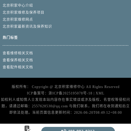
北京积家中心介绍
北京积家维修及保养项目
北京积家维修网点
北京积家最新资讯及保养知识
热门标签
查看维修相关文档
查看保养相关文档
查看配件相关文档
版权所有：
Copyright @
北京积家维修中心
All Rights Reserved
ICP备案号：
浙ICP备2025195078号-18
|
XML
如权利人或知情人士发现本站内容存在事实错误或涉及版权、名誉权等侵权问
题，请通过邮箱：2557628530@qq.com 与我们联系，我们将在收到通知后立
即依法处理。当前页面信息更新时间：2026-06-20T08:49:12+08:00
