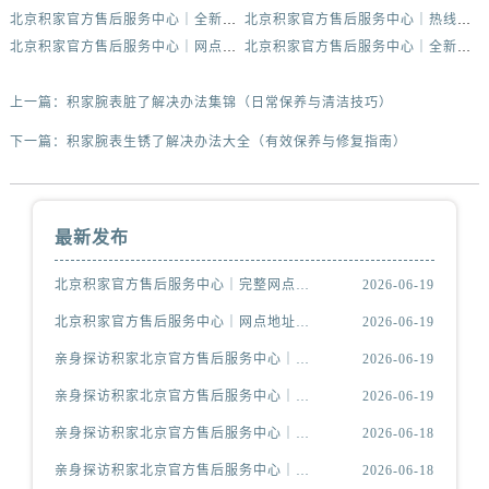
北京积家官方售后服务中心｜全新官方服务电话与地址权威信息公示（2026年6月最新）
北京积家官方售后服务中心｜热线电话与网点地址权威信息公示（2026年6月最新）
北京积家官方售后服务中心｜网点地址及热线权威信息公示（2026年6月最新）
北京积家官方售后服务中心｜全新服务热线及门店地址权威信息公示（2026年6月最新）
上一篇：
积家腕表脏了解决办法集锦（日常保养与清洁技巧）
下一篇：
积家腕表生锈了解决办法大全（有效保养与修复指南）
最新发布
北京积家官方售后服务中心｜完整网点地址与热线权威信息公示（2026年6月最新）
2026-06-19
北京积家官方售后服务中心｜网点地址及官方服务电话权威信息公示（2026年6月最新）
2026-06-19
亲身探访积家北京官方售后服务中心｜官方电话及服务网点地址（2026年6月最新）
2026-06-19
亲身探访积家北京官方售后服务中心｜网点地址与售后热线（2026年6月最新）
2026-06-19
亲身探访积家北京官方售后服务中心｜热线电话与网点地址（2026年6月最新）
2026-06-18
亲身探访积家北京官方售后服务中心｜全新官方服务电话与地址（2026年6月最新）
2026-06-18