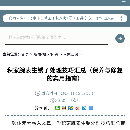
北京市朝阳区建国门外大街甲6号华熙国际中心写字楼D座11层1102室（需提前预约）

北京市朝阳区建国门外大街甲6号华熙国际中心D座11层1102室售后服务中心（需提前预约）
▲
官网公告>
北京市东城区东长安街1号王府井东方广场W3座6层602室售后服务中心（需提前预约）
▼
节假日正常营业！
当前位置：
首页
>
新闻/知识/问答
>
积家知识
>
积家腕表生锈了处理技巧汇总（保养与修复
的实用指南）
发布时间：2024-11-15 15:38:14
阅读：（
次）
分享到：
颜体元素融入文章，为积家腕表生锈处理技巧汇总带