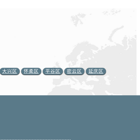
大兴区
怀柔区
平谷区
密云区
延庆区