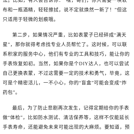
法。比如，有人会告诉你：“嘿，哥们，你只需要一块软
布和一瓶酒精，轻轻擦拭，说不定就焕然一新了！”但这
只适用于轻微的划痕哦。
第二步，如果情况严重，比如表蒙子已经碎成“满天
星”，那你就得考虑找专业人员帮忙了。这时候，可以联
系积家的服务中心，他们有专业的工具和技巧，能让你的
手表恢复如初。当然，如果你是个DIY达人，也可以尝试
自己更换表蒙，不过这需要一定的技术和勇气，毕竟，这
可是个精密活儿，一不小心，你的“盲盒”可能会变成“炸
药包”。
最后，为了防止悲剧再次发生，记得定期给你的手表
做“体检”，比如防水测试、清洁保养等，这样不仅能延长
手表寿命，还能避免未来可能出现的大麻烦。要知道，预