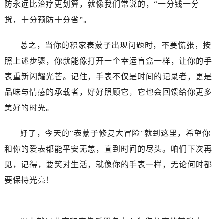
防永远比治疗更划算，就像我们常说的，“一分钱一分
货，十分预防十分省”。
总之，当你的积家表蒙子出现问题时，不要慌张，按
照上述步骤，你就能像打开一个幸运盲盒一样，让你的手
表重新闪耀光芒。记住，手表不仅是时间的记录者，更是
品味与情感的承载者，好好照顾它，它也会回馈给你更多
美好的时光。
好了，今天的“表蒙子修复大冒险”就到这里，希望你
和你的爱表都能平安无恙，直到时间的尽头。咱们下次再
见，记得，要笑对生活，就像你的手表一样，无论何时都
要保持光亮！