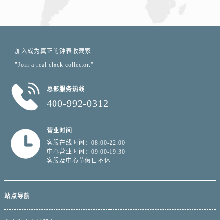
加入成为真正的钟表收藏家
"Join a real clock collector.”
总部服务热线
400-992-0312
营业时间
客服在线时间：08:00-22:00
中心营业时间：09:00-19:30
客服及中心节假日不休
站点导航