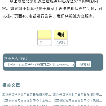
以上就是
北京积家售后服务中心
为您分享的精彩内
容。如果您还有其他关于积家手表维护和保养的问题，可
以拨打页面400电话进行咨询，我们将竭诚为您服务。
赞一下
去提问
本页永久地址：
一键复制
相关文章
亲身探访积家北京官方售后服务中心｜热线电话与网点地址（2026年6月最新）
亲身探访积家北京官方售后服务中心｜全新官方服务电话与地址（2026年6月最新）
北京积家官方售后服务中心｜全新官方服务电话与地址权威信息公示（2026年6月最新）
北京积家官方售后服务中心｜热线电话与网点地址权威信息公示（2026年6月最新）