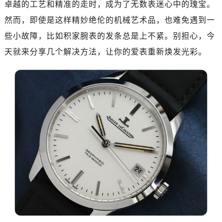
卓越的工艺和精准的走时，成为了无数表迷心中的瑰宝。
然而，即使是这样精妙绝伦的机械艺术品，也难免遇到一
些小故障，比如积家腕表的发条总是上不紧。别担心，今
天就来分享几个解决方法，让你的爱表重新焕发光彩。