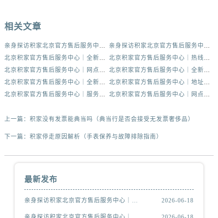
相关文章
亲身探访积家北京官方售后服务中心｜热线电话与网点地址（2026年6月最新）
亲身探访积家北京官方售后服务中心｜全新官方服务电话与地址（2026年6月最新）
北京积家官方售后服务中心｜全新官方服务电话与地址权威信息公示（2026年6月最新）
北京积家官方售后服务中心｜热线电话与网点地址权威信息公示（2026年6月最新）
北京积家官方售后服务中心｜网点地址及热线权威信息公示（2026年6月最新）
北京积家官方售后服务中心｜全新服务热线及门店地址权威信息公示（2026年6月最新）
北京积家官方售后服务中心｜全新维修门店地址及电话权威信息公示（2026年6月最新）
北京积家官方售后服务中心｜地址与联系电话权威信息公示（2026年6月最新）
北京积家官方售后服务中心｜服务热线及办公地址权威信息公示（2026年6月最新）
北京积家官方售后服务中心｜网点地址与官方电话权威信息公示（2026年6月最新）
上一篇：
积家没有发票能典当吗（典当行是否会接受无发票奢侈品）
下一篇：
积家停走原因解析（手表保养与故障排除指南）
最新发布
亲身探访积家北京官方售后服务中心｜热线电话与网点地址（2026年6月最新）
2026-06-18
亲身探访积家北京官方售后服务中心｜全新官方服务电话与地址（2026年6月最新）
2026-06-18