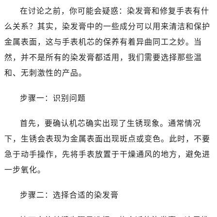
在讨论之前，你可能会疑惑：染发膏和修复手表有什
么关系？其实，染发膏中的一些成分可以用来清洁和保护
金属表面，这与手表机芯的保养有着异曲同工之妙。当
然，并不是所有的染发膏都适用，我们需要选择那些温
和、无刺激性的产品。
步骤一：识别问题
首先，要确认机芯确实出现了生锈现象。通常情况
下，生锈会表现为金属表面出现斑点或变色。此时，不要
急于动手操作，先将手表放置于干燥通风的地方，避免进
一步氧化。
步骤二：选择合适的染发膏