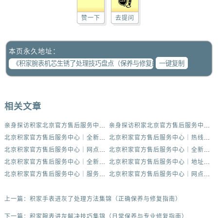
赞一下
去提问
本页永久地址：
一键复制
相关文章
亲身探访积家北京官方售后服务中心｜热线电话与网点地址（2026年6月最新）
亲身探访积家北京官方售后服务中心｜全新官方服务电话与地址（2026年6月最新）
北京积家官方售后服务中心｜全新官方服务电话与地址权威信息公示（2026年6月最新）
北京积家官方售后服务中心｜热线电话与网点地址权威信息公示（2026年6月最新）
北京积家官方售后服务中心｜网点地址及热线权威信息公示（2026年6月最新）
北京积家官方售后服务中心｜全新服务热线及门店地址权威信息公示（2026年6月最新）
北京积家官方售后服务中心｜全新维修门店地址及电话权威信息公示（2026年6月最新）
北京积家官方售后服务中心｜地址与联系电话权威信息公示（2026年6月最新）
北京积家官方售后服务中心｜服务热线及办公地址权威信息公示（2026年6月最新）
北京积家官方售后服务中心｜网点地址与官方电话权威信息公示（2026年6月最新）
上一篇：
积家手表进灰了处理方法集锦（正确保养与修复指南）
下一篇：
积家腕表进灰解决技巧集锦（日常保养与专业修复指南）