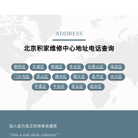
ADDRESS
北京积家维修中心地址电话查询
朝阳区
东城区
西城区
丰台区
石景山区
海淀区
门头沟区
房山区
通州区
顺义区
昌平区
大兴区
怀柔区
平谷区
密云区
延庆区
加入成为真正的钟表收藏家
"Join a real clock collector.”