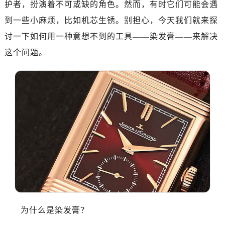
护者，扮演着不可或缺的角色。然而，有时它们可能会遇
到一些小麻烦，比如机芯生锈。别担心，今天我们就来探
讨一下如何用一种意想不到的工具——染发膏——来解决
这个问题。
为什么是染发膏？