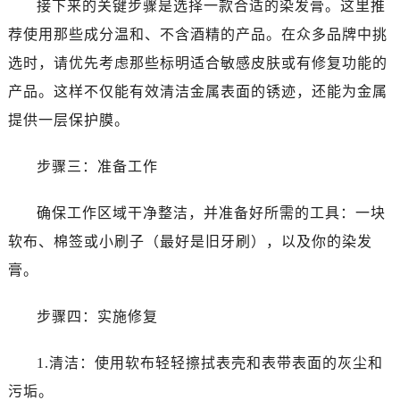
接下来的关键步骤是选择一款合适的染发膏。这里推
荐使用那些成分温和、不含酒精的产品。在众多品牌中挑
选时，请优先考虑那些标明适合敏感皮肤或有修复功能的
产品。这样不仅能有效清洁金属表面的锈迹，还能为金属
提供一层保护膜。
步骤三：准备工作
确保工作区域干净整洁，并准备好所需的工具：一块
软布、棉签或小刷子（最好是旧牙刷），以及你的染发
膏。
步骤四：实施修复
1.清洁：使用软布轻轻擦拭表壳和表带表面的灰尘和
污垢。