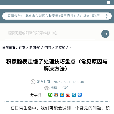
北京市朝阳区建国门外大街甲6号华熙国际中心写字楼D座11层1102室（需提前预约）

北京市朝阳区建国门外大街甲6号华熙国际中心D座11层1102室售后服务中心（需提前预约）
▲
官网公告>
北京市东城区东长安街1号王府井东方广场W3座6层602室售后服务中心（需提前预约）
▼
节假日正常营业！
当前位置：
首页
>
新闻/知识/问答
>
积家知识
>
积家腕表走慢了处理技巧盘点（常见原因与
解决方法）
发布时间：2025-03-21 14:09:48
阅读：（
次）
分享到：
在日常生活中，我们可能会遇到一个常见的问题：积