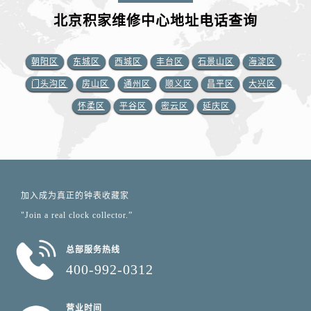
北京积家维修中心地址电话查询
朝阳区
东城区
西城区
丰台区
石景山区
海淀区
门头沟区
房山区
通州区
顺义区
昌平区
大兴区
怀柔区
平谷区
密云区
延庆区
加入成为真正的钟表收藏家
"Join a real clock collector.”
总部服务热线
400-992-0312
营业时间