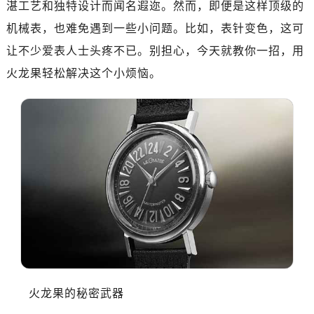
湛工艺和独特设计而闻名遐迩。然而，即便是这样顶级的
机械表，也难免遇到一些小问题。比如，表针变色，这可
让不少爱表人士头疼不已。别担心，今天就教你一招，用
火龙果轻松解决这个小烦恼。
火龙果的秘密武器