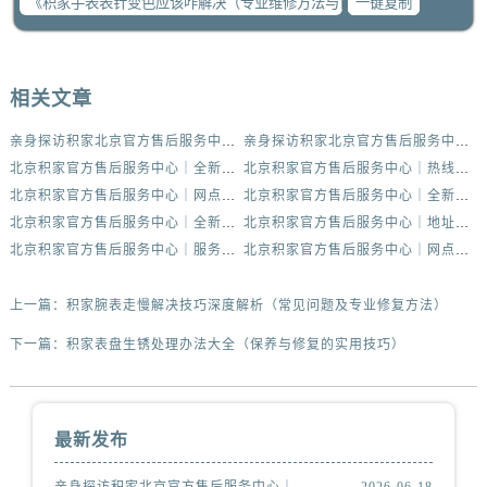
一键复制
相关文章
亲身探访积家北京官方售后服务中心｜热线电话与网点地址（2026年6月最新）
亲身探访积家北京官方售后服务中心｜全新官方服务电话与地址（2026年6月最新）
北京积家官方售后服务中心｜全新官方服务电话与地址权威信息公示（2026年6月最新）
北京积家官方售后服务中心｜热线电话与网点地址权威信息公示（2026年6月最新）
北京积家官方售后服务中心｜网点地址及热线权威信息公示（2026年6月最新）
北京积家官方售后服务中心｜全新服务热线及门店地址权威信息公示（2026年6月最新）
北京积家官方售后服务中心｜全新维修门店地址及电话权威信息公示（2026年6月最新）
北京积家官方售后服务中心｜地址与联系电话权威信息公示（2026年6月最新）
北京积家官方售后服务中心｜服务热线及办公地址权威信息公示（2026年6月最新）
北京积家官方售后服务中心｜网点地址与官方电话权威信息公示（2026年6月最新）
上一篇：
积家腕表走慢解决技巧深度解析（常见问题及专业修复方法）
下一篇：
积家表盘生锈处理办法大全（保养与修复的实用技巧）
最新发布
亲身探访积家北京官方售后服务中心｜热线电话与网点地址（2026年6月最新）
2026-06-18