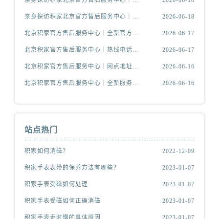
亲身探访积家北京官方售后服务中心｜全新官方服务电话与地址（2026年6月最新）
2026-06-18
北京积家官方售后服务中心｜全新官方服务电话与地址权威信息公示（2026年6月最新）
2026-06-17
北京积家官方售后服务中心｜热线电话与网点地址权威信息公示（2026年6月最新）
2026-06-17
北京积家官方售后服务中心｜网点地址及热线权威信息公示（2026年6月最新）
2026-06-16
北京积家官方售后服务中心｜全新服务热线及门店地址权威信息公示（2026年6月最新）
2026-06-16
站点热门
积家如何消磁？
2022-12-09
积家手表表带的保养方法有哪些？
2023-01-07
积家手表受磁如何处理
2023-01-07
积家手表受磁如何正确消磁
2023-01-07
积家手表走时慢的具体原因
2023-01-07