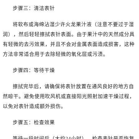
步骤三：清洁表针
将软布或海绵沾湿少许火龙果汁液（注意不要过于湿
润），然后轻轻擦拭表针表面。由于果汁中的天然成分具
有轻微的去污效果，并且不会对金属表面造成损害，这种
方法非常适合用于去除轻微的氧化层或污渍。
步骤四：等待干燥
擦拭完毕后，请确保将表针放置在通风良好的地方自
然晾干。避免使用吹风机或直接阳光照射加速干燥过程，
以免对表针造成额外损伤。
步骤五：检查效果
等待一段时间后（大约24小时），检查表针是否恢复