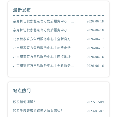
最新发布
亲身探访积家北京官方售后服务中心｜热线电话与网点地址（2026年6月最新）
2026-06-18
亲身探访积家北京官方售后服务中心｜全新官方服务电话与地址（2026年6月最新）
2026-06-18
北京积家官方售后服务中心｜全新官方服务电话与地址权威信息公示（2026年6月最新）
2026-06-17
北京积家官方售后服务中心｜热线电话与网点地址权威信息公示（2026年6月最新）
2026-06-17
北京积家官方售后服务中心｜网点地址及热线权威信息公示（2026年6月最新）
2026-06-16
北京积家官方售后服务中心｜全新服务热线及门店地址权威信息公示（2026年6月最新）
2026-06-16
站点热门
积家如何消磁？
2022-12-09
积家手表表带的保养方法有哪些？
2023-01-07