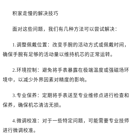
积家走慢的解决技巧
面对这些问题，我们有几种方法可以尝试解决：
1.调整佩戴位置：改变手腕的活动方式或佩戴时间，
确保手腕有足够的活动量以维持机芯的正常运转。
2.环境控制：避免将手表暴露在极端温度或强磁场环
境中，以减少外界因素对精度的影响。
3.专业保养：定期将手表送至专业维修点进行检查和
保养，确保机芯清洁无损。
4.微调校准：对于一些特定问题，可能需要专业技师
进行微调校准。