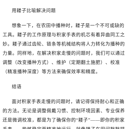
用耧子比喻解决问题
想象一下，在农田中播种时，耧子是一个不可或缺的
工具。耧子的工作原理与积家手表的机芯有着异曲同工之
妙。耧子通过齿轮、链条等机械结构将人力转化为播种的
力量。同样地，在解决积家走慢的问题时，我们可以通过
调整（改变播种方式）、维护（定期翻土施肥）、校准
（精准播种深度）等方法来确保效率和精度。
结语
面对积家手表走慢的问题时，请记得保持耐心和正确
的方法。无论是调整佩戴习惯、控制环境因素、专业保养
还是微调校准，都是为了确保你的“耧子”——即你的积家