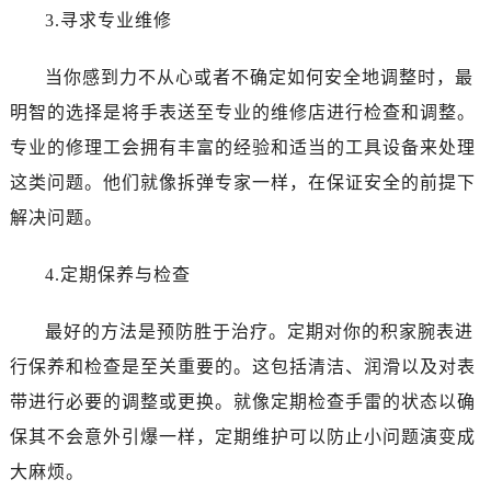
3.寻求专业维修
当你感到力不从心或者不确定如何安全地调整时，最
明智的选择是将手表送至专业的维修店进行检查和调整。
专业的修理工会拥有丰富的经验和适当的工具设备来处理
这类问题。他们就像拆弹专家一样，在保证安全的前提下
解决问题。
4.定期保养与检查
最好的方法是预防胜于治疗。定期对你的积家腕表进
行保养和检查是至关重要的。这包括清洁、润滑以及对表
带进行必要的调整或更换。就像定期检查手雷的状态以确
保其不会意外引爆一样，定期维护可以防止小问题演变成
大麻烦。