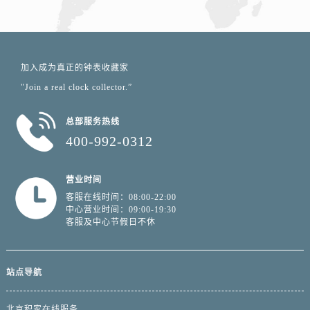
加入成为真正的钟表收藏家
"Join a real clock collector.”
总部服务热线
400-992-0312
营业时间
客服在线时间：08:00-22:00
中心营业时间：09:00-19:30
客服及中心节假日不休
站点导航
北京积家在线服务