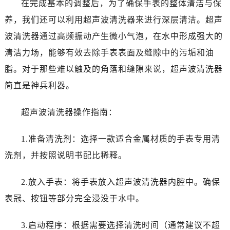
在完成基本的调整后，为了确保手表的整体清洁与保
养，我们还可以利用超声波清洗器来进行深层清洁。超声
波清洗器通过高频振动产生微小气泡，在水中形成强大的
清洁力场，能够有效去除手表表面及缝隙中的污垢和油
脂。对于那些难以触及的角落和缝隙来说，超声波清洗器
简直是神兵利器。
超声波清洗器操作指南：
1.准备清洗剂：选择一款适合金属材质的手表专用清
洗剂，并按照说明书配比稀释。
2.放入手表：将手表放入超声波清洗器内腔中。确保
表冠、按钮等部分完全浸没于水中。
3.启动程序：根据需要选择清洗时间（通常建议不超