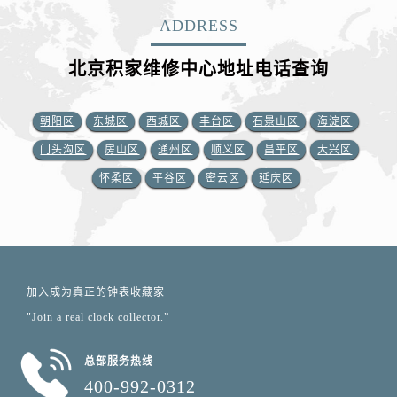
ADDRESS
北京积家维修中心地址电话查询
朝阳区
东城区
西城区
丰台区
石景山区
海淀区
门头沟区
房山区
通州区
顺义区
昌平区
大兴区
怀柔区
平谷区
密云区
延庆区
加入成为真正的钟表收藏家
"Join a real clock collector.”
总部服务热线
400-992-0312