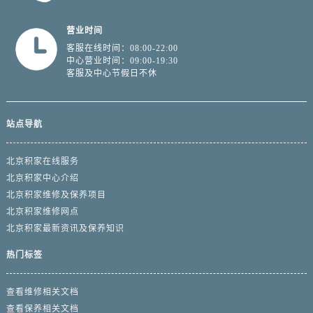
营业时间
客服在线时间：08:00-22:00
中心营业时间：09:00-19:30
客服及中心节假日不休
站点导航
北京积家在线服务
北京积家中心介绍
北京积家维修及保养项目
北京积家维修网点
北京积家最新资讯及保养知识
热门标签
查看维修相关文档
查看保养相关文档