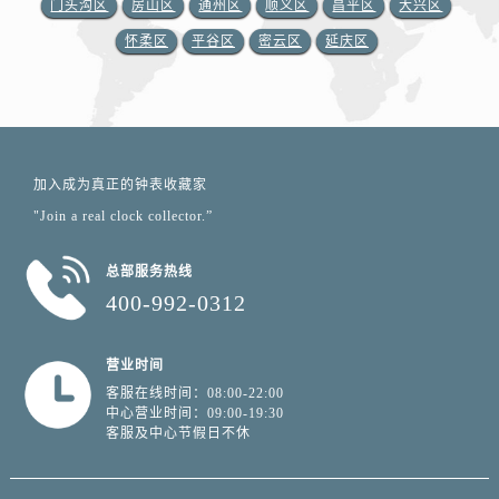
门头沟区
房山区
通州区
顺义区
昌平区
大兴区
怀柔区
平谷区
密云区
延庆区
加入成为真正的钟表收藏家
"Join a real clock collector.”
总部服务热线
400-992-0312
营业时间
客服在线时间：08:00-22:00
中心营业时间：09:00-19:30
客服及中心节假日不休