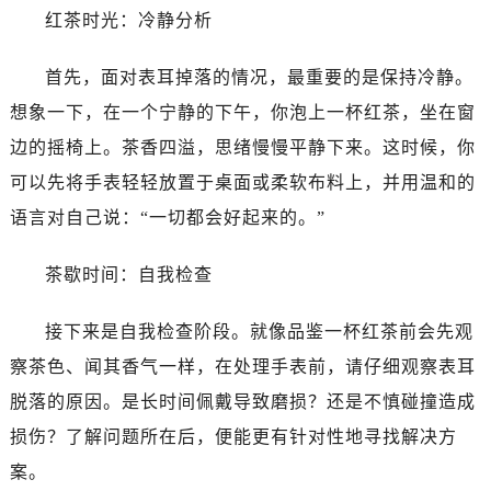
红茶时光：冷静分析
首先，面对表耳掉落的情况，最重要的是保持冷静。
想象一下，在一个宁静的下午，你泡上一杯红茶，坐在窗
边的摇椅上。茶香四溢，思绪慢慢平静下来。这时候，你
可以先将手表轻轻放置于桌面或柔软布料上，并用温和的
语言对自己说：“一切都会好起来的。”
茶歇时间：自我检查
接下来是自我检查阶段。就像品鉴一杯红茶前会先观
察茶色、闻其香气一样，在处理手表前，请仔细观察表耳
脱落的原因。是长时间佩戴导致磨损？还是不慎碰撞造成
损伤？了解问题所在后，便能更有针对性地寻找解决方
案。