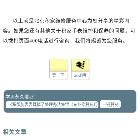
以上就是
北京积家维修服务中心
为您分享的精彩内
容。如果您还有其他关于积家手表维护和保养的问题，可
以拨打页面400电话进行咨询，我们将竭诚为您服务。
赞一下
去提问
本页永久地址：
一键复制
相关文章