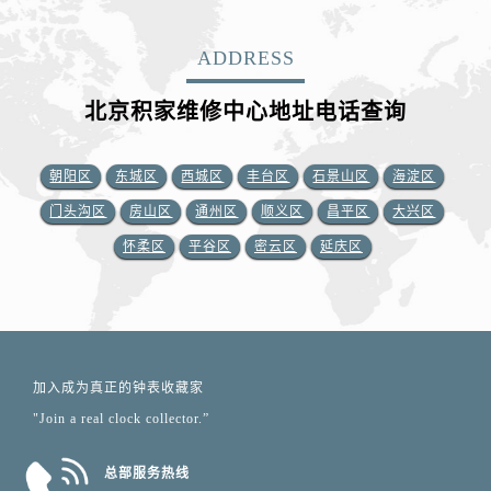
ADDRESS
北京积家维修中心地址电话查询
朝阳区
东城区
西城区
丰台区
石景山区
海淀区
门头沟区
房山区
通州区
顺义区
昌平区
大兴区
怀柔区
平谷区
密云区
延庆区
加入成为真正的钟表收藏家
"Join a real clock collector.”
总部服务热线