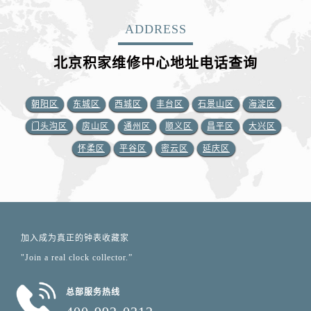
ADDRESS
北京积家维修中心地址电话查询
朝阳区
东城区
西城区
丰台区
石景山区
海淀区
门头沟区
房山区
通州区
顺义区
昌平区
大兴区
怀柔区
平谷区
密云区
延庆区
加入成为真正的钟表收藏家
"Join a real clock collector.”
总部服务热线