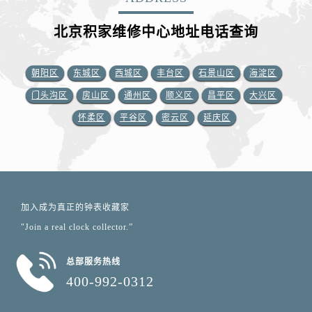
北京积家维修中心地址电话查询
朝阳区
东城区
西城区
丰台区
石景山区
海淀区
门头沟区
房山区
通州区
顺义区
昌平区
大兴区
怀柔区
平谷区
密云区
延庆区
加入成为真正的钟表收藏家
"Join a real clock collector.”
总部服务热线
400-992-0312