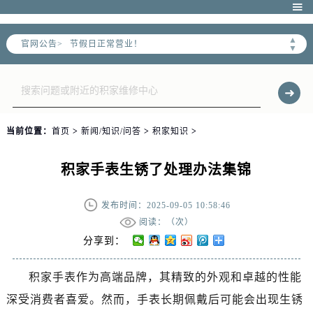

2026年6月北京市售后服务网络优化升级公告
▲
官网公告>
▼
2026年6月北京市官方售后客户服务热线：
2026年6月售后服务中心最新网点地址：
北京市东城区东长安街1号东方广场写字楼W3座6层602室（需提前预约）
北京市朝阳区建国门外大街甲6号华熙国际中心写字楼D座11层1102室（需提前预约）
当前位置：
首页
>
新闻/知识/问答
>
积家知识
>
北京市朝阳区建国门外大街甲6号华熙国际中心D座11层1102室售后服务中心（需提前预约）
北京市东城区东长安街1号王府井东方广场W3座6层602室售后服务中心（需提前预约）
积家手表生锈了处理办法集锦
节假日正常营业！
发布时间：2025-09-05 10:58:46
阅读：（
次）
分享到：
积家手表作为高端品牌，其精致的外观和卓越的性能
深受消费者喜爱。然而，手表长期佩戴后可能会出现生锈