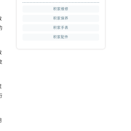
积家维修
致
积家保养
的
积家手表
积家配件
致
皮
过
行
用