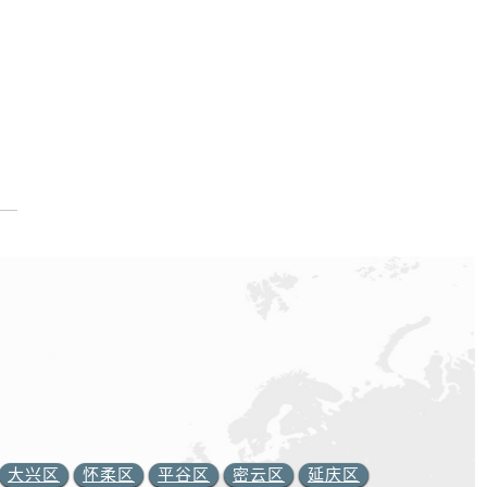
大兴区
怀柔区
平谷区
密云区
延庆区