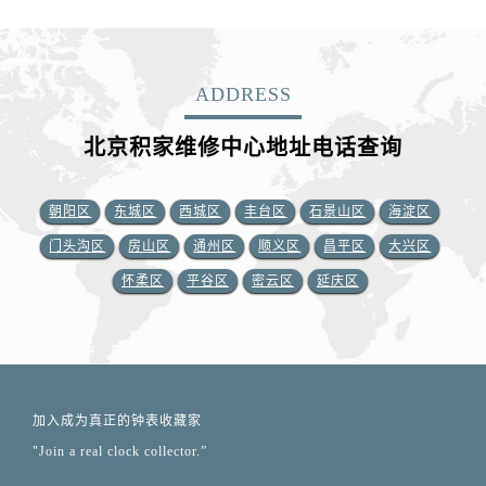
ADDRESS
北京积家维修中心地址电话查询
朝阳区
东城区
西城区
丰台区
石景山区
海淀区
门头沟区
房山区
通州区
顺义区
昌平区
大兴区
怀柔区
平谷区
密云区
延庆区
加入成为真正的钟表收藏家
"Join a real clock collector.”