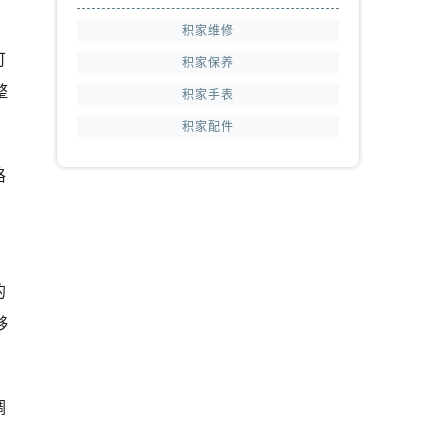
积家维修
可
积家保养
整
积家手表
积家配件
格
的
够
调