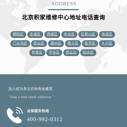
ADDRESS
北京积家维修中心地址电话查询
朝阳区
东城区
西城区
丰台区
石景山区
海淀区
门头沟区
房山区
通州区
顺义区
昌平区
大兴区
怀柔区
平谷区
密云区
延庆区
加入成为真正的钟表收藏家
"Join a real clock collector.”
总部服务热线
400-992-0312