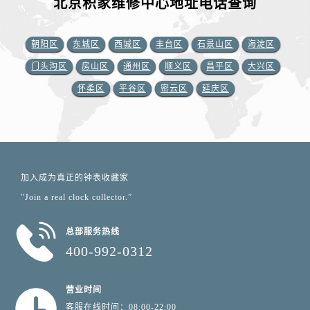
北京积家维修中心地址电话查询
朝阳区
东城区
西城区
丰台区
石景山区
海淀区
门头沟区
房山区
通州区
顺义区
昌平区
大兴区
怀柔区
平谷区
密云区
延庆区
加入成为真正的钟表收藏家
"Join a real clock collector.”
总部服务热线
400-992-0312
营业时间
客服在线时间：08:00-22:00