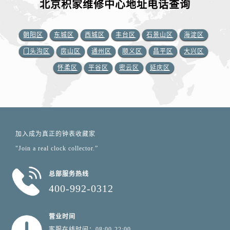
北京积家维修中心地址电话查询
朝阳区
东城区
西城区
丰台区
石景山区
海淀区
门头沟区
房山区
通州区
顺义区
昌平区
大兴区
怀柔区
平谷区
密云区
延庆区
加入成为真正的钟表收藏家
"Join a real clock collector.”
总部服务热线
400-992-0312
营业时间
客服在线时间：08:00-22:00