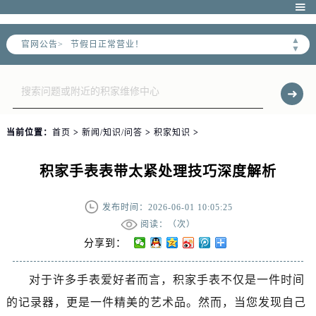

2026年6月北京市售后服务网络优化升级公告
▲
官网公告>
▼
2026年6月北京市官方售后客户服务热线：
2026年6月售后服务中心最新网点地址：
北京市东城区东长安街1号东方广场写字楼W3座6层602室（需提前预约）
北京市朝阳区建国门外大街甲6号华熙国际中心写字楼D座11层1102室（需提前预约）
当前位置：
首页
>
新闻/知识/问答
>
积家知识
>
北京市朝阳区建国门外大街甲6号华熙国际中心D座11层1102室售后服务中心（需提前预约）
北京市东城区东长安街1号王府井东方广场W3座6层602室售后服务中心（需提前预约）
积家手表表带太紧处理技巧深度解析
节假日正常营业！
发布时间：2026-06-01 10:05:25
阅读：（
次）
分享到：
对于许多手表爱好者而言，积家手表不仅是一件时间
的记录器，更是一件精美的艺术品。然而，当您发现自己