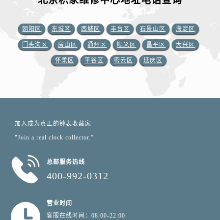
北京积家维修中心地址电话查询
朝阳区
东城区
西城区
丰台区
石景山区
海淀区
门头沟区
房山区
通州区
顺义区
昌平区
大兴区
怀柔区
平谷区
密云区
延庆区
加入成为真正的钟表收藏家
"Join a real clock collector.”
总部服务热线
400-992-0312
营业时间
客服在线时间：08:00-22:00