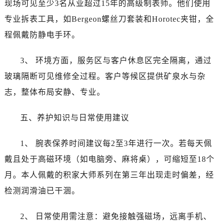
现场可见至少3名从业超过15年的高级制表师。他们使用
专业拆表工具，如Bergeon螺丝刀套装和Horotec夹钳，全
程佩戴防静电手环。
3、 环境方面，服务区与客户休息区完全隔离，通过
玻璃隔断可见维修全过程。客户等候区提供矿泉水与杂
志，整体布局安静、专业。
五、养护知识与日常使用建议
1、 腕表保养时间建议每2至3年进行一次。若每天佩
戴且处于高磁环境（如电脑旁、麻将桌），可缩短至18个
月。本人佩戴的积家大师系列在第三年出现走时偏差，经
检测润滑油已干涸。
2、 日常使用需注意：避免接触强磁场，远离手机、