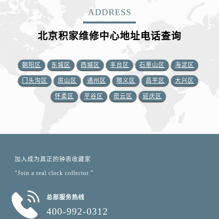
ADDRESS
北京积家维修中心地址电话查询
朝阳区
东城区
西城区
丰台区
石景山区
海淀区
门头沟区
房山区
通州区
顺义区
昌平区
大兴区
怀柔区
平谷区
密云区
延庆区
加入成为真正的钟表收藏家
"Join a real clock collector.”
总部服务热线
400-992-0312