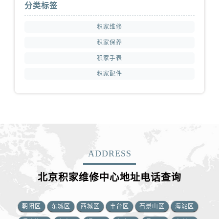
分类标签
积家维修
积家保养
积家手表
积家配件
ADDRESS
北京积家维修中心地址电话查询
朝阳区
东城区
西城区
丰台区
石景山区
海淀区