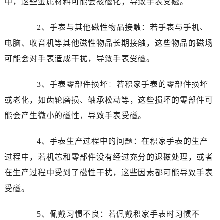
中，这些金属材料可能会被磁化，导致手表受磁。
2、手表与其他磁性物品接触：若手表与手机、
电脑、收音机等其他磁性物品长期接触，这些物品的磁场
可能会对手表造成干扰，导致手表受磁。
3、手表零部件损坏：若积家手表的零部件损坏
或老化，如齿轮磨损、轴承松动等，这些损坏的零部件可
能会产生微小的磁性，导致手表受磁。
4、手表生产过程中的问题：在积家手表的生产
过程中，若机芯和零部件没有经过充分的退磁处理，或者
在生产过程中受到了磁性干扰，这些因素都可能导致手表
受磁。
5、佩戴习惯不良：若佩戴积家手表时习惯不