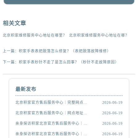
相关文章
北京积家维修服务中心地址在哪里？
北京积家维修服务中心地址在哪？
上一篇：
积家手表表把脱落怎么修复？（表把脱落故障维修）
下一篇：
积家手表秒针不走了是怎么回事？（秒针不走故障原因）
最新发布
北京积家官方售后服务中心｜完整网点地址与热线权威信息公示（2026年6月最新）
2026-06-19
北京积家官方售后服务中心｜网点地址及官方服务电话权威信息公示（2026年6月最新）
2026-06-19
亲身探访积家北京官方售后服务中心｜官方电话及服务网点地址（2026年6月最新）
2026-06-19
亲身探访积家北京官方售后服务中心｜网点地址与售后热线（2026年6月最新）
2026-06-19