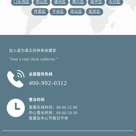
门头沟区
房山区
通州区
顺义区
昌平区
大兴区
怀柔区
平谷区
密云区
延庆区
加入成为真正的钟表收藏家
"Join a real clock collector.”
总部服务热线
400-992-0312
营业时间
客服在线时间：08:00-22:00
中心营业时间：09:00-19:30
客服及中心节假日不休