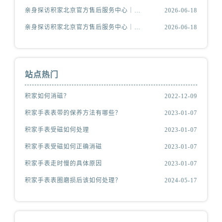
亲身探访积家北京官方售后服务中心｜热线电话与网点地址（2026年6月最新）
2026-06-18
亲身探访积家北京官方售后服务中心｜全新官方服务电话与地址（2026年6月最新）
2026-06-18
站点热门
积家如何消磁？
2022-12-09
积家手表表带的保养方法有哪些？
2023-01-07
积家手表受磁如何处理
2023-01-07
积家手表受磁如何正确消磁
2023-01-07
积家手表走时慢的具体原因
2023-01-07
积家手表表圈磨损后该如何处理？
2024-05-17