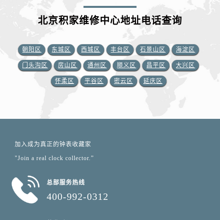
北京积家维修中心地址电话查询
朝阳区
东城区
西城区
丰台区
石景山区
海淀区
门头沟区
房山区
通州区
顺义区
昌平区
大兴区
怀柔区
平谷区
密云区
延庆区
加入成为真正的钟表收藏家
"Join a real clock collector.”
总部服务热线
400-992-0312