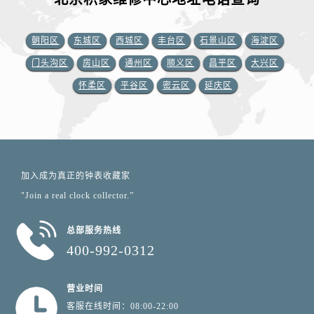
朝阳区
东城区
西城区
丰台区
石景山区
海淀区
门头沟区
房山区
通州区
顺义区
昌平区
大兴区
怀柔区
平谷区
密云区
延庆区
加入成为真正的钟表收藏家
"Join a real clock collector.”
总部服务热线
400-992-0312
营业时间
客服在线时间：08:00-22:00