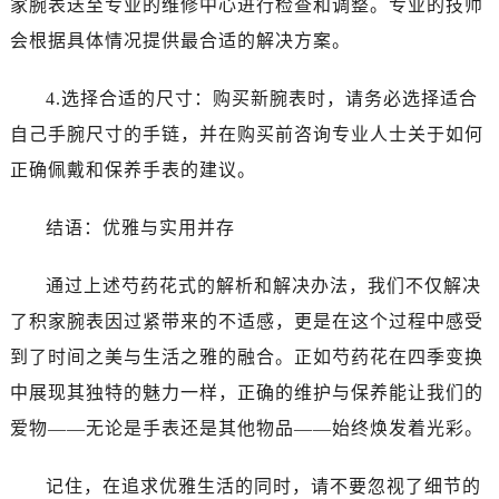
家腕表送至专业的维修中心进行检查和调整。专业的技师
会根据具体情况提供最合适的解决方案。
4.选择合适的尺寸：购买新腕表时，请务必选择适合
自己手腕尺寸的手链，并在购买前咨询专业人士关于如何
正确佩戴和保养手表的建议。
结语：优雅与实用并存
通过上述芍药花式的解析和解决办法，我们不仅解决
了积家腕表因过紧带来的不适感，更是在这个过程中感受
到了时间之美与生活之雅的融合。正如芍药花在四季变换
中展现其独特的魅力一样，正确的维护与保养能让我们的
爱物——无论是手表还是其他物品——始终焕发着光彩。
记住，在追求优雅生活的同时，请不要忽视了细节的