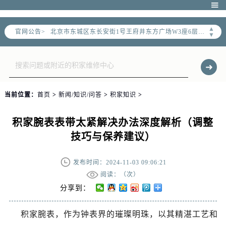
北京市朝阳区建国门外大街甲6号华熙国际中心写字楼D座11层1102室（需提前预约）

北京市朝阳区建国门外大街甲6号华熙国际中心D座11层1102室售后服务中心（需提前预约）
▲
官网公告>
北京市东城区东长安街1号王府井东方广场W3座6层602室售后服务中心（需提前预约）
▼
节假日正常营业！
当前位置：
首页
>
新闻/知识/问答
>
积家知识
>
积家腕表表带太紧解决办法深度解析（调整
技巧与保养建议）
发布时间：2024-11-03 09:06:21
阅读：（
次）
分享到：
积家腕表，作为钟表界的璀璨明珠，以其精湛工艺和