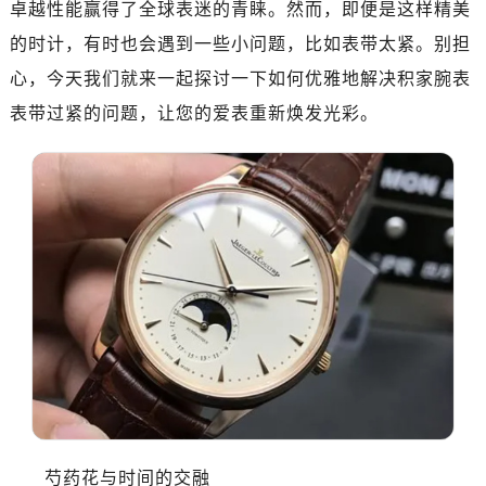
卓越性能赢得了全球表迷的青睐。然而，即便是这样精美
的时计，有时也会遇到一些小问题，比如表带太紧。别担
心，今天我们就来一起探讨一下如何优雅地解决积家腕表
表带过紧的问题，让您的爱表重新焕发光彩。
芍药花与时间的交融