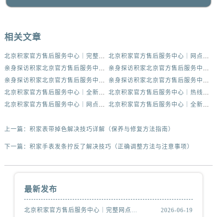
相关文章
北京积家官方售后服务中心｜完整网点地址与热线权威信息公示（2026年6月最新）
北京积家官方售后服务中心｜网点地址及官方服务电话权威信息公示（2026年6月最新）
亲身探访积家北京官方售后服务中心｜官方电话及服务网点地址（2026年6月最新）
亲身探访积家北京官方售后服务中心｜网点地址与售后热线（2026年6月最新）
亲身探访积家北京官方售后服务中心｜热线电话与网点地址（2026年6月最新）
亲身探访积家北京官方售后服务中心｜全新官方服务电话与地址（2026年6月最新）
北京积家官方售后服务中心｜全新官方服务电话与地址权威信息公示（2026年6月最新）
北京积家官方售后服务中心｜热线电话与网点地址权威信息公示（2026年6月最新）
北京积家官方售后服务中心｜网点地址及热线权威信息公示（2026年6月最新）
北京积家官方售后服务中心｜全新服务热线及门店地址权威信息公示（2026年6月最新）
上一篇：
积家表带掉色解决技巧详解（保养与修复方法指南）
下一篇：
积家手表发条拧反了解决技巧（正确调整方法与注意事项）
最新发布
北京积家官方售后服务中心｜完整网点地址与热线权威信息公示（2026年6月最新）
2026-06-19