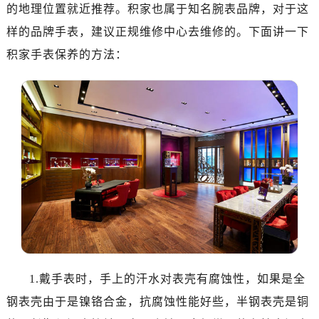
的地理位置就近推荐。积家也属于知名腕表品牌，对于这
样的品牌手表，建议正规维修中心去维修的。下面讲一下
积家手表保养的方法：
1.戴手表时，手上的汗水对表壳有腐蚀性，如果是全
钢表壳由于是镍铬合金，抗腐蚀性能好些，半钢表壳是铜