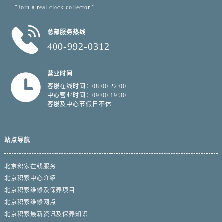
"Join a real clock collector.”
总部服务热线
400-992-0312
营业时间
客服在线时间：08:00-22:00
中心营业时间：09:00-19:30
客服及中心节假日不休
站点导航
北京积家在线服务
北京积家中心介绍
北京积家维修及保养项目
北京积家维修网点
北京积家最新资讯及保养知识