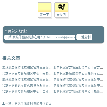
赞一下
去提问
本页永久地址：
一键复制
相关文章
亲身到店探访北京积家官方售后服务中心｜详细地址与官方服务热线（2026年7月最新）
北京积家官方售后服务中心｜官方热线及网点地址权威信息公示（2026年7月最新）
北京积家官方售后服务中心｜完整地址及官方电话权威信息公示（2026年7月最新）
北京积家售后维修中心点提供专业腕表保养与精准维修服务权威公示（2026年7月最新）
亲身到店探访北京积家官方售后服务中心｜最新电话与详细地址（2026年7月最新）
亲身探访北京积家官方售后服务中心｜网点地址和官方热线（2026年7月最新）
北京积家名表专修点提供专业售后维修保养服务权威公示（2026年7月最新）
亲身探访北京积家官方售后服务中心｜服务热线及全部网点地址（2026年7月最新）
北京积家官方售后服务中心｜全部网点地址与售后电话权威信息公示（2026年7月最新）
北京积家官方售后服务中心｜最新热线和详细网点地址权威信息公示（2026年7月最新）
上一篇：
积家手表走时慢的具体原因