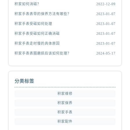
积家如何消磁？
2022-12-09
积家手表表带的保养方法有哪些？
2023-01-07
积家手表受磁如何处理
2023-01-07
积家手表受磁如何正确消磁
2023-01-07
积家手表走时慢的具体原因
2023-01-07
积家手表表圈磨损后该如何处理？
2024-05-17
分类标签
积家维修
积家保养
积家手表
积家配件