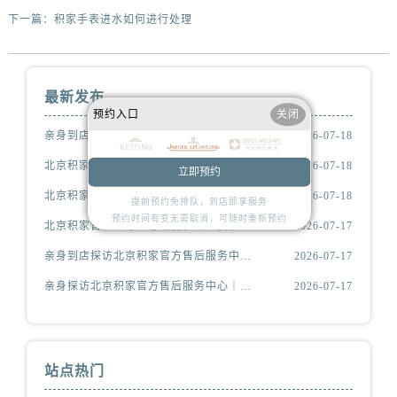
下一篇：
积家手表进水如何进行处理
最新发布
预约入口
关闭
亲身到店探访北京积家官方售后服务中心｜详细地址与官方服务热线（2026年7月最新）
2026-07-18
北京积家官方售后服务中心｜官方热线及网点地址权威信息公示（2026年7月最新）
2026-07-18
立即预约
北京积家官方售后服务中心｜完整地址及官方电话权威信息公示（2026年7月最新）
2026-07-18
提前预约免排队，到店即享服务
预约时间有变无需取消，可随时重新预约
北京积家售后维修中心点提供专业腕表保养与精准维修服务权威公示（2026年7月最新）
2026-07-17
亲身到店探访北京积家官方售后服务中心｜最新电话与详细地址（2026年7月最新）
2026-07-17
亲身探访北京积家官方售后服务中心｜网点地址和官方热线（2026年7月最新）
2026-07-17
站点热门