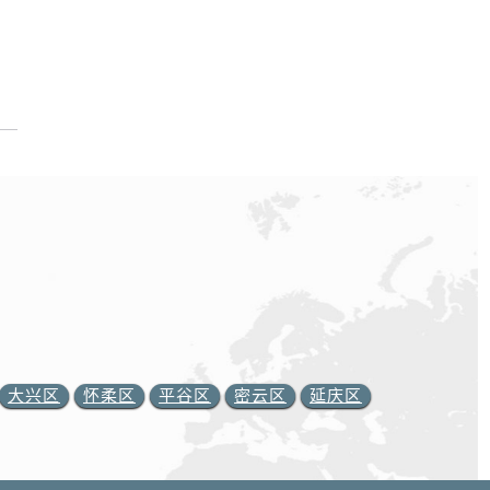
大兴区
怀柔区
平谷区
密云区
延庆区