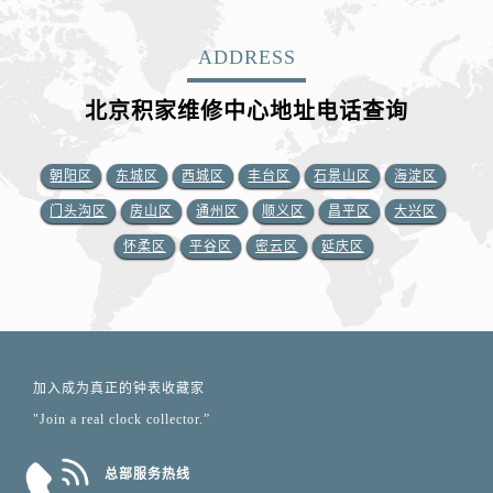
ADDRESS
北京积家维修中心地址电话查询
朝阳区
东城区
西城区
丰台区
石景山区
海淀区
门头沟区
房山区
通州区
顺义区
昌平区
大兴区
怀柔区
平谷区
密云区
延庆区
加入成为真正的钟表收藏家
"Join a real clock collector.”
总部服务热线