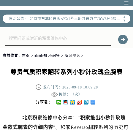
北京市朝阳区建国门外大街甲6号华熙国际中心写字楼D座11层1102室（需提前预约）

北京市朝阳区建国门外大街甲6号华熙国际中心D座11层1102室售后服务中心（需提前预约）
▲
官网公告>
北京市东城区东长安街1号王府井东方广场W3座6层602室售后服务中心（需提前预约）
▼
节假日正常营业！
当前位置：
首页
>
新闻/知识/问答
>
新闻资讯
>
尊贵气质积家翻转系列小秒针玫瑰金腕表
发布时间：2023-09-18 10:09:28
阅读：（
次）
分享到：
北京积家维修
中心
分享：“
积家推出小秒针玫瑰
金款式腕表的详细内容
”。积家Reverso翻转系列的历史可